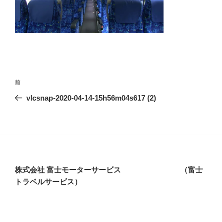
投
前
前
稿
の
vlcsnap-2020-04-14-15h56m04s617 (2)
ナ
投
ビ
稿
ゲ
ー
シ
株式会社 富士モーターサービス （富士
ョ
トラベルサービス）
ン