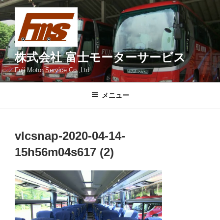
コ
ン
テ
ン
ツ
株式会社 富士モーターサービス
へ
Fuji Motor Service Co.,Ltd
ス
キ
メニュー
ッ
プ
vlcsnap-2020-04-14-
15h56m04s617 (2)